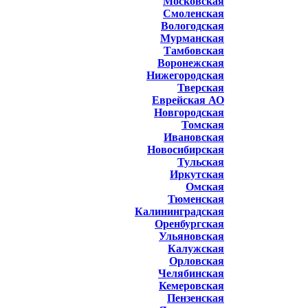
Московская
Смоленская
Вологодская
Мурманская
Тамбовская
Воронежская
Нижегородская
Тверская
Еврейская АО
Новгородская
Томская
Ивановская
Новосибирская
Тульская
Иркутская
Омская
Тюменская
Калининградская
Оренбургская
Ульяновская
Калужская
Орловская
Челябинская
Кемеровская
Пензенская