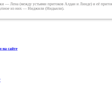
 — Лена (между устьями притоков Алдан и Линде) и её приток
рупное из них — Ниджили (Нидьили).
 на сайте
"