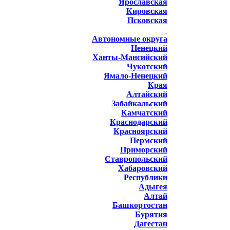
Ярославская
Кировская
Псковская
Автономные округа
Ненецкий
Ханты-Мансийский
Чукотский
Ямало-Ненецкий
Края
Алтайский
Забайкальский
Камчатский
Краснодарский
Красноярский
Пермский
Приморский
Ставропольский
Хабаровский
Республики
Адыгея
Алтай
Башкортостан
Бурятия
Дагестан