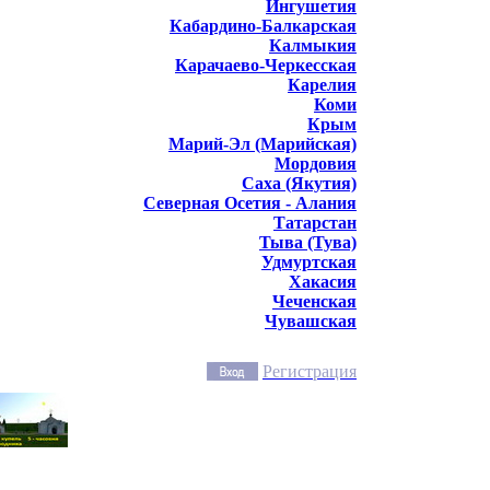
Ингушетия
Кабардино-Балкарская
Калмыкия
Карачаево-Черкесская
Карелия
Коми
Крым
Марий-Эл (Марийская)
Мордовия
Саха (Якутия)
Северная Осетия - Алания
Татарстан
Тыва (Тува)
Удмуртская
Хакасия
Чеченская
Чувашская
Регистрация