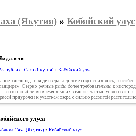
аха (Якутия)
»
Кобяйский улус
Ниджили
Республика Саха (Якутия)
»
Кобяйский улус
е кислорода в воде озера за долгие годы снизилось, и особенн
панцирем. Озерно-речные рыбы более требовательны к кислород
 частью погибли во время зимних заморов частью ушли из озера 
расей приурочен к участкам озера с сильно развитой растительно
обяйского улуса
ублика Саха (Якутия)
»
Кобяйский улус