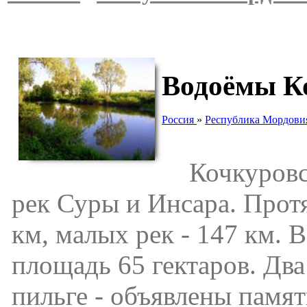
Водоёмы К
Россия
»
Республика Мордови
Кочкуровск
рек Суры и Инсара. Прот
км, малых рек - 147 км. 
площадь 65 гектаров. Два
пильге - объявлены памя