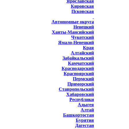
Ярославская
Кировская
Псковская
Автономные округа
Ненецкий
Ханты-Мансийский
Чукотский
Ямало-Ненецкий
Края
Алтайский
Забайкальский
Камчатский
Краснодарский
Красноярский
Пермский
Приморский
Ставропольский
Хабаровский
Республики
Адыгея
Алтай
Башкортостан
Бурятия
Дагестан