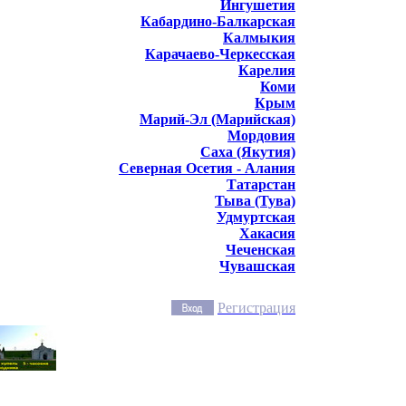
Ингушетия
Кабардино-Балкарская
Калмыкия
Карачаево-Черкесская
Карелия
Коми
Крым
Марий-Эл (Марийская)
Мордовия
Саха (Якутия)
Северная Осетия - Алания
Татарстан
Тыва (Тува)
Удмуртская
Хакасия
Чеченская
Чувашская
Регистрация