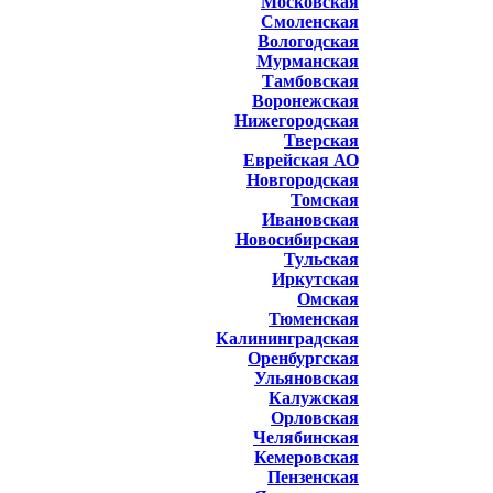
Московская
Смоленская
Вологодская
Мурманская
Тамбовская
Воронежская
Нижегородская
Тверская
Еврейская АО
Новгородская
Томская
Ивановская
Новосибирская
Тульская
Иркутская
Омская
Тюменская
Калининградская
Оренбургская
Ульяновская
Калужская
Орловская
Челябинская
Кемеровская
Пензенская