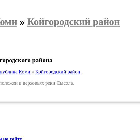
Коми
»
Койгородский район
городского района
публика Коми
»
Койгородский район
ложен в верховьях реки Сысола.
 на сайте