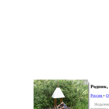
Родник,
Россия
»
О
Недалеко 
источника 