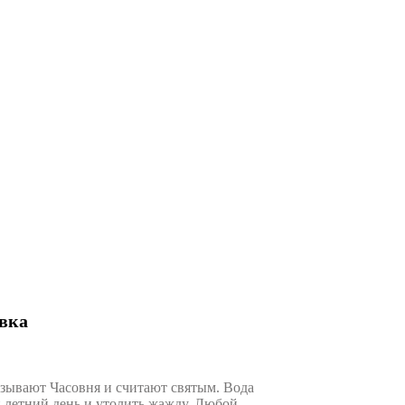
овка
зывают Часовня и считают святым. Вода
й летний день и утолить жажду. Любой