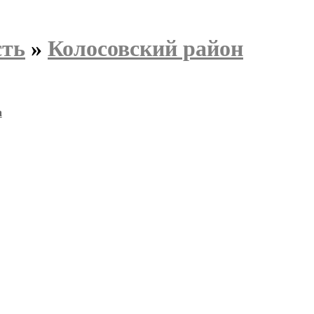
сть
»
Колосовский район
а