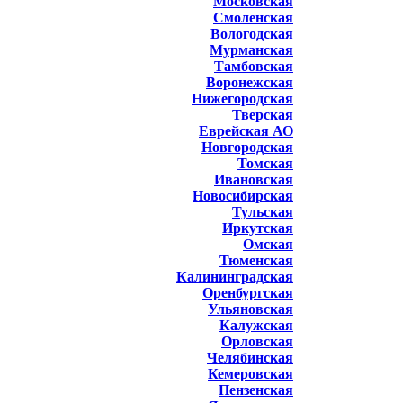
Московская
Смоленская
Вологодская
Мурманская
Тамбовская
Воронежская
Нижегородская
Тверская
Еврейская АО
Новгородская
Томская
Ивановская
Новосибирская
Тульская
Иркутская
Омская
Тюменская
Калининградская
Оренбургская
Ульяновская
Калужская
Орловская
Челябинская
Кемеровская
Пензенская