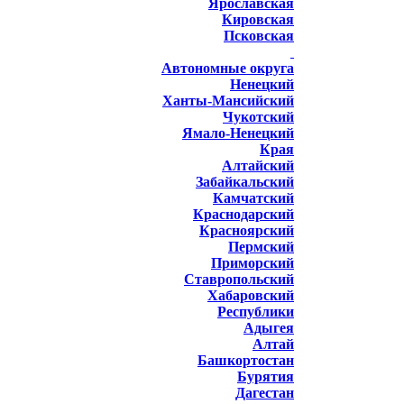
Ярославская
Кировская
Псковская
Автономные округа
Ненецкий
Ханты-Мансийский
Чукотский
Ямало-Ненецкий
Края
Алтайский
Забайкальский
Камчатский
Краснодарский
Красноярский
Пермский
Приморский
Ставропольский
Хабаровский
Республики
Адыгея
Алтай
Башкортостан
Бурятия
Дагестан