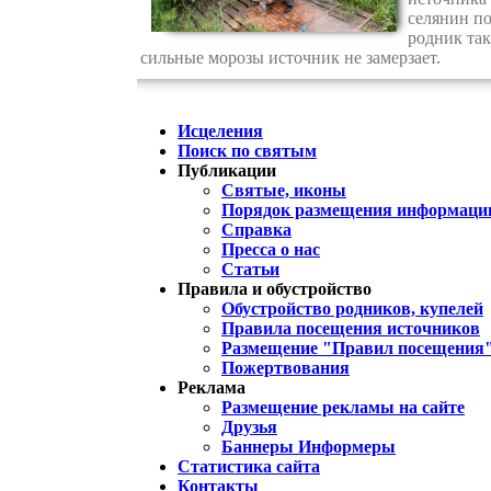
селянин по
родник так
сильные морозы источник не замерзает.
Исцеления
Поиск по святым
Публикации
Святые, иконы
Порядок размещения информации
Справка
Пресса о нас
Статьи
Правила и обустройство
Обустройство родников, купелей
Правила посещения источников
Размещение "Правил посещения
Пожертвования
Реклама
Размещение рекламы на сайте
Друзья
Баннеры Информеры
Статистика сайта
Контакты