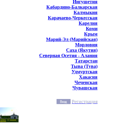
Ингушетия
Кабардино-Балкарская
Калмыкия
Карачаево-Черкесская
Карелия
Коми
Крым
Марий-Эл (Марийская)
Мордовия
Саха (Якутия)
Северная Осетия - Алания
Татарстан
Тыва (Тува)
Удмуртская
Хакасия
Чеченская
Чувашская
Регистрация