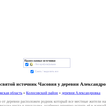
Православные источники
- без куп(ели)альни
Cнять / выделить все
 святой источник Часовня у деревни Александр
мская область
»
Колосовский район
»
деревня Александровка
от деревни расположен родник который все местные жители на
вкусна чиста и прохладна, особенно приятно испить её в жарки