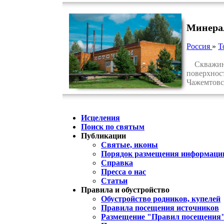
Минера
Россия
»
Т
Скважина 
поверхност
Чажемтовс
Исцеления
Поиск по святым
Публикации
Святые, иконы
Порядок размещения информации
Справка
Пресса о нас
Статьи
Правила и обустройство
Обустройство родников, купелей
Правила посещения источников
Размещение "Правил посещения