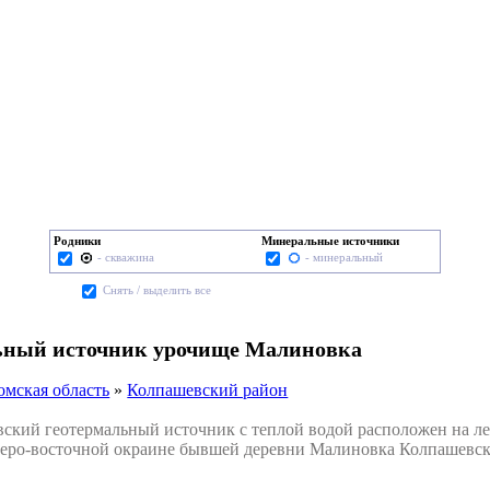
Родники
Минеральные источники
- скважина
- минеральный
Cнять / выделить все
ьный источник урочище Малиновка
омская область
»
Колпашевский район
ий геотермальный источник с теплой водой расположен на левом
еверо-восточной окраине бывшей деревни Малиновка Колпашевск