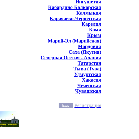
Ингушетия
Кабардино-Балкарская
Калмыкия
Карачаево-Черкесская
Карелия
Коми
Крым
Марий-Эл (Марийская)
Мордовия
Саха (Якутия)
Северная Осетия - Алания
Татарстан
Тыва (Тува)
Удмуртская
Хакасия
Чеченская
Чувашская
Регистрация