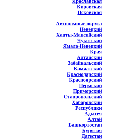
Ярославская
Кировская
Псковская
Автономные округа
Ненецкий
Ханты-Мансийский
Чукотский
Ямало-Ненецкий
Края
Алтайский
Забайкальский
Камчатский
Краснодарский
Красноярский
Пермский
Приморский
Ставропольский
Хабаровский
Республики
Адыгея
Алтай
Башкортостан
Бурятия
Дагестан