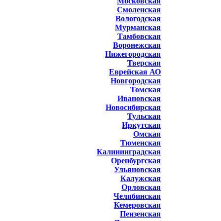
Московская
Смоленская
Вологодская
Мурманская
Тамбовская
Воронежская
Нижегородская
Тверская
Еврейская АО
Новгородская
Томская
Ивановская
Новосибирская
Тульская
Иркутская
Омская
Тюменская
Калининградская
Оренбургская
Ульяновская
Калужская
Орловская
Челябинская
Кемеровская
Пензенская