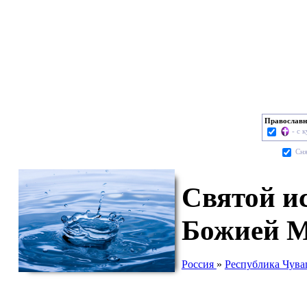
Православн
- с 
Cня
Святой и
Божией М
Россия
»
Республика Чув