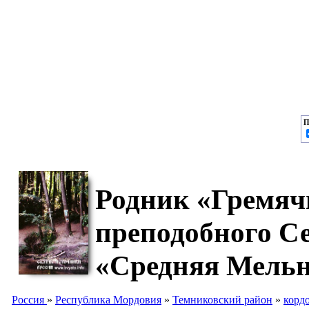
П
Родник «Гремяч
преподобного С
«Средняя Мельн
Россия
»
Республика Мордовия
»
Темниковский район
»
корд