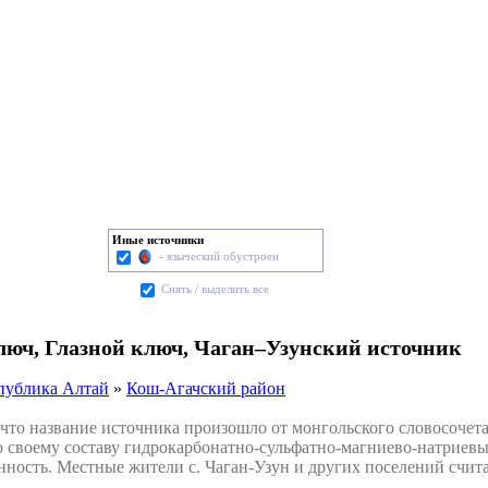
Иные источники
- языческий обустроен
Cнять / выделить все
люч, Глазной ключ, Чаган–Узунский источник
публика Алтай
»
Кош-Агачский район
о название источника произошло от монгольского словосочетани
о своему составу гидрокарбонатно-сульфатно-магниево-натриев
ность. Местные жители с. Чаган-Узун и других поселений счита