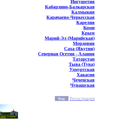
Ингушетия
Кабардино-Балкарская
Калмыкия
Карачаево-Черкесская
Карелия
Коми
Крым
Марий-Эл (Марийская)
Мордовия
Саха (Якутия)
Северная Осетия - Алания
Татарстан
Тыва (Тува)
Удмуртская
Хакасия
Чеченская
Чувашская
Регистрация