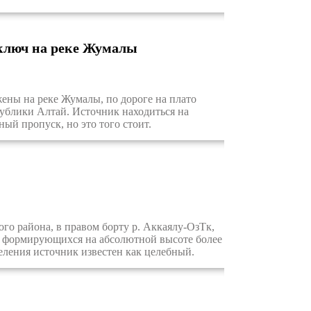
ключ на реке Жумалы
ы на реке Жумалы, по дороге на плато
ублики Алтай. Источник находиться на
ый пропуск, но это того стоит.
го района, в правом борту р. Аккаялу-ОзTк,
в, формирующихся на абсолютной высоте более
еления источник известен как целебный.