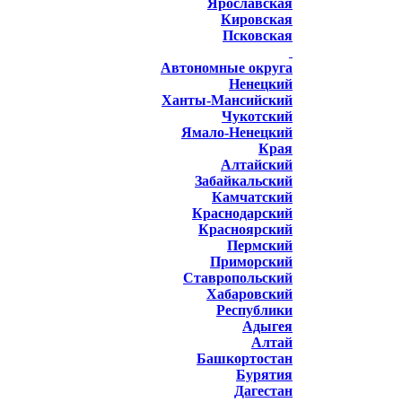
Ярославская
Кировская
Псковская
Автономные округа
Ненецкий
Ханты-Мансийский
Чукотский
Ямало-Ненецкий
Края
Алтайский
Забайкальский
Камчатский
Краснодарский
Красноярский
Пермский
Приморский
Ставропольский
Хабаровский
Республики
Адыгея
Алтай
Башкортостан
Бурятия
Дагестан