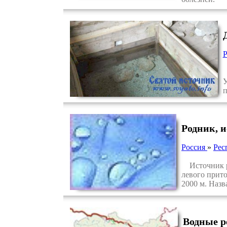
Д
У
п
Родник, 
Россия
»
Рес
Источник рас
левого прит
2000 м. Назв
Водные р