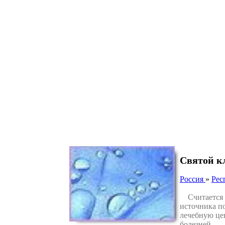
Святой к
Россия
»
Рес
Считается чт
источника п
лечебную цен
болезней.