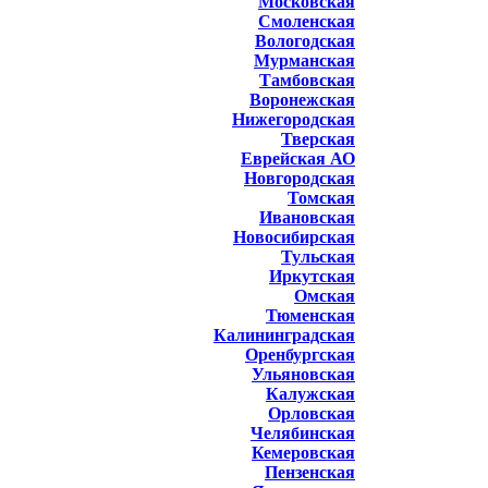
Московская
Смоленская
Вологодская
Мурманская
Тамбовская
Воронежская
Нижегородская
Тверская
Еврейская АО
Новгородская
Томская
Ивановская
Новосибирская
Тульская
Иркутская
Омская
Тюменская
Калининградская
Оренбургская
Ульяновская
Калужская
Орловская
Челябинская
Кемеровская
Пензенская