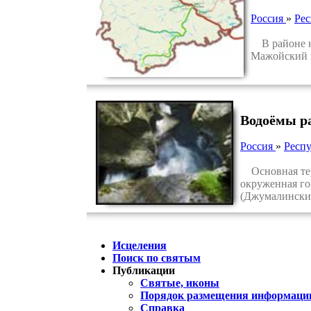
Россия
»
Рес
В районе на
Мажойский к
Водоёмы р
Россия
»
Респ
Основная терр
окруженная го
(Джумалинский
Исцеления
Поиск по святым
Публикации
Святые, иконы
Порядок размещения информации
Справка