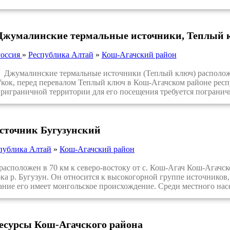
Джумалинские термальные источники, Теплый 
Россия
»
Республика Алтай
»
Кош-Агачский район
жумалинские термальные источники (Теплый ключ) расположен
кок, перед перевалом Теплый ключ в Кош-Агачском районе респ
риграничной территории для его посещения требуется пограничн
источник Бугузунский
публика Алтай
»
Кош-Агачский район
положен в 70 км к северо-востоку от с. Кош-Агач Кош-Агачско
ока р. Бугузун. Он относится к высокогорной группе источнико
ание его имеет монгольское происхождение. Среди местного нас
есурсы Кош-Агачского района