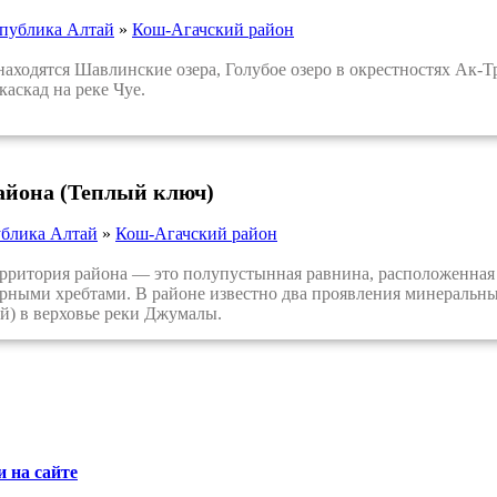
публика Алтай
»
Кош-Агачский район
ходятся Шавлинские озера, Голубое озеро в окрестностях Ак-Т
аскад на реке Чуе.
айона (Теплый ключ)
ублика Алтай
»
Кош-Агачский район
итория района — это полупустынная равнина, расположенная н
рными хребтами. В районе известно два проявления минеральн
) в верховье реки Джумалы.
 на сайте