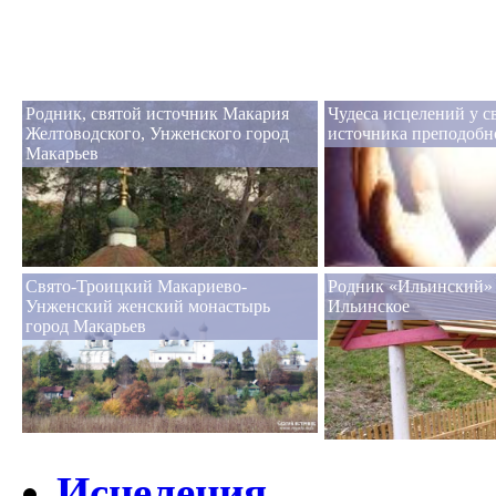
Родник, святой источник Макария
Чудеса исцелений у с
Желтоводского, Унженского город
источника преподобн
Макарьев
Свято-Троицкий Макариево-
Родник «Ильинский» 
Унженский женский монастырь
Ильинское
город Макарьев
Исцеления