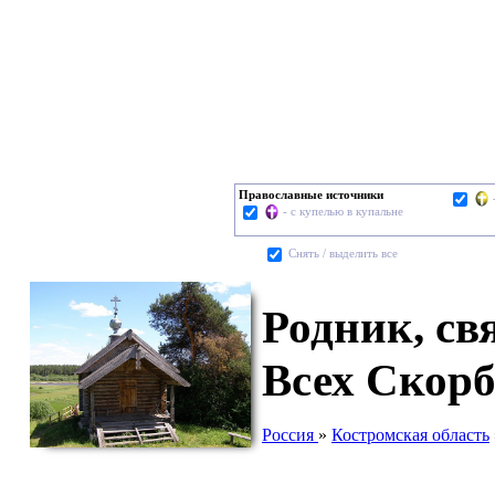
Православные источники
- с купелью в купальне
Cнять / выделить все
Родник, св
Всех Скорб
Россия
»
Костромская область