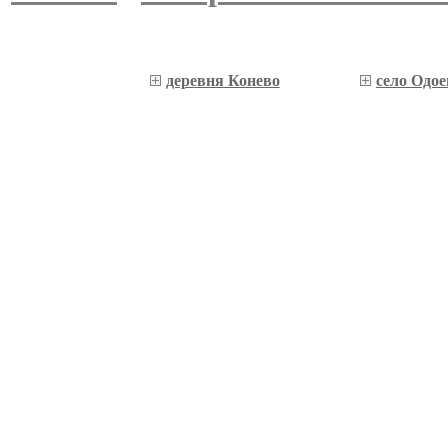
деревня Конево
село Одое