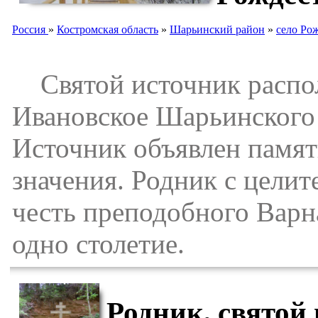
Россия
»
Костромская область
»
Шарьинский район
»
село Ро
Святой источник распол
Ивановское Шарьинского 
Источник объявлен памя
значения. Родник с цели
честь преподобного Варн
одно столетие.
Родник, святой