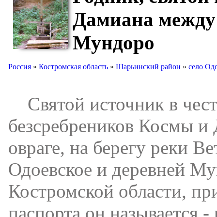
Дамиана между 
Мундоро
Россия
»
Костромская область
»
Шарьинский район
»
село Од
Святой источник в чест
безсребреников Космы и 
овраге, на берегу реки В
Одоевское и деревней М
Костромской области, при
паспорта он называется 