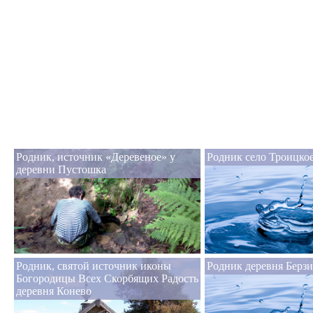
Родник, источник «Деревеное» у
Родник село Троицко
деревни Пустошка
Родник, святой источник иконы
Родник деревня Берзи
Богородицы Всех Скорбящих Радость
деревня Конево