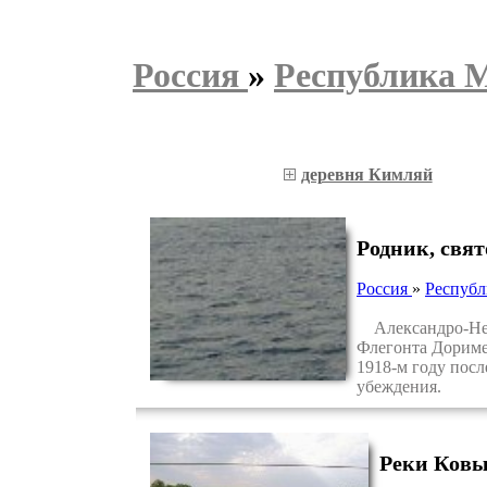
Россия
»
Республика 
деревня Кимляй
Родник, свя
Россия
»
Республ
Александро-Невс
Флегонта Дориме
1918-м году посл
убеждения.
Реки Ковы