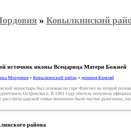
Мордовия
»
Ковылкинский рай
той источник иконы Всецарица Матери Божией
ика Мордовия
»
Ковылкинский район
»
деревня Кимляй
кий монастырь был основан на горе Флегонт во второй половин
донтовича Островского. В 1901 году обитель получила официаль
е расстрела царской семьи монахини были частью разогнаны, ча
линского района