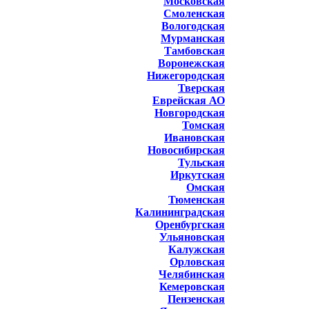
Московская
Смоленская
Вологодская
Мурманская
Тамбовская
Воронежская
Нижегородская
Тверская
Еврейская АО
Новгородская
Томская
Ивановская
Новосибирская
Тульская
Иркутская
Омская
Тюменская
Калининградская
Оренбургская
Ульяновская
Калужская
Орловская
Челябинская
Кемеровская
Пензенская