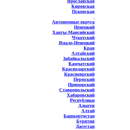
Ярославская
Кировская
Псковская
Автономные округа
Ненецкий
Ханты-Мансийский
Чукотский
Ямало-Ненецкий
Края
Алтайский
Забайкальский
Камчатский
Краснодарский
Красноярский
Пермский
Приморский
Ставропольский
Хабаровский
Республики
Адыгея
Алтай
Башкортостан
Бурятия
Дагестан