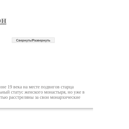
он
Cвернуть/Развернуть
е 19 века на месте подвигов старца
ный статус женского монастыря, но уже в
стью расстреляны за свои монархические