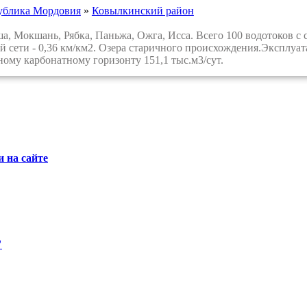
ублика Мордовия
»
Ковылкинский район
, Мокшань, Рябка, Паньжа, Ожга, Исса. Всего 100 водотоков с
й сети - 0,36 км/км2. Озера старичного происхождения.Эксплуа
ому карбонатному горизонту 151,1 тыс.м3/сут.
 на сайте
"