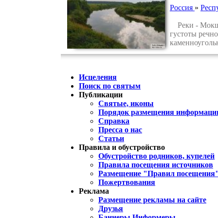
Россия
»
Респ
Реки - Мокша
густоты речно
каменноугольн
Исцеления
Поиск по святым
Публикации
Святые, иконы
Порядок размещения информации
Справка
Пресса о нас
Статьи
Правила и обустройство
Обустройство родников, купелей
Правила посещения источников
Размещение "Правил посещения
Пожертвования
Реклама
Размещение рекламы на сайте
Друзья
Баннеры Информеры