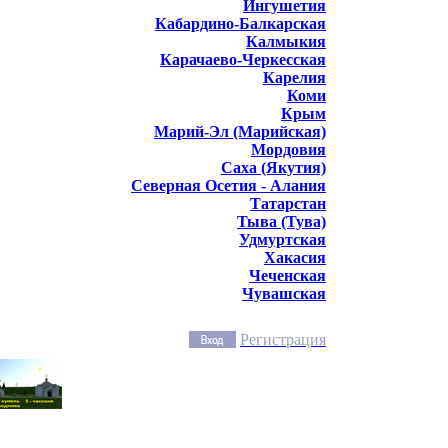
Ингушетия
Кабардино-Балкарская
Калмыкия
Карачаево-Черкесская
Карелия
Коми
Крым
Марий-Эл (Марийская)
Мордовия
Саха (Якутия)
Северная Осетия - Алания
Татарстан
Тыва (Тува)
Удмуртская
Хакасия
Чеченская
Чувашская
Регистрация