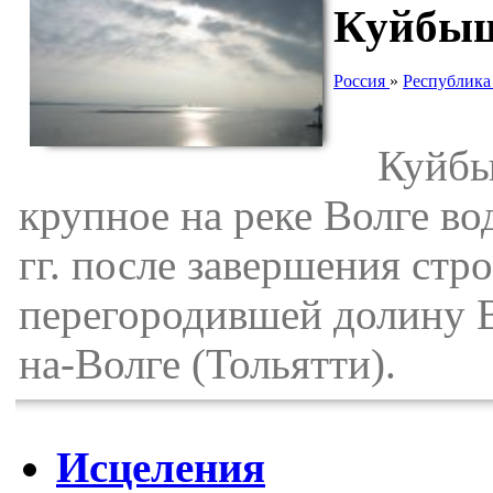
Куйбыш
Россия
»
Республика
Куйбыш
крупное на реке Волге в
гг. после завершения ст
перегородившей долину В
на-Волге (Тольятти).
Исцеления