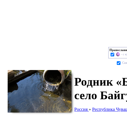
Православн
- с 
Cня
Родник «Б
село Байг
Россия
»
Республика Чува