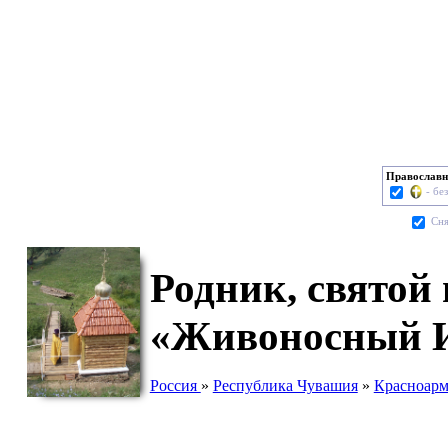
Православн
- бе
Cня
Родник, святой
«Живоносный И
Россия
»
Республика Чувашия
»
Красноарм