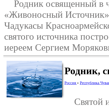
Родник освященный в ч
«Живоносный Источник» 
Чадукасы Красноармейск
святого источника постр
иереем Сергием Моряков
Родник, с
Россия
»
Республика Чув
Святой ис