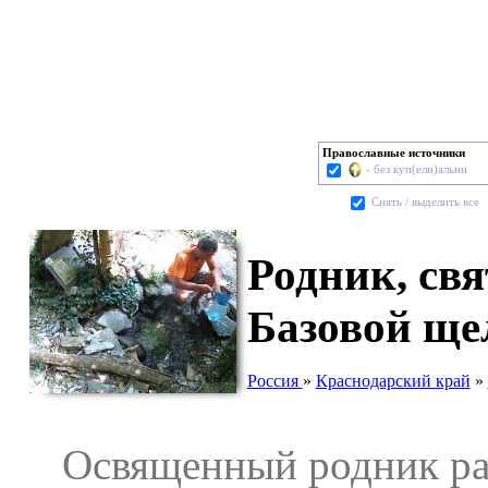
Православные источники
- без куп(ели)альни
Cнять / выделить все
Родник, св
Базовой ще
Россия
»
Краснодарский край
»
Освященный родник расп