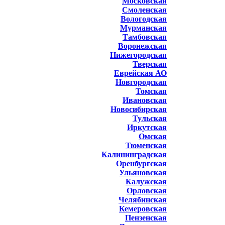
Московская
Смоленская
Вологодская
Мурманская
Тамбовская
Воронежская
Нижегородская
Тверская
Еврейская АО
Новгородская
Томская
Ивановская
Новосибирская
Тульская
Иркутская
Омская
Тюменская
Калининградская
Оренбургская
Ульяновская
Калужская
Орловская
Челябинская
Кемеровская
Пензенская