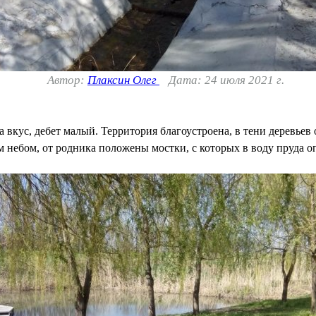
Автор:
Плаксин Олег
Дата: 24 июля 2021 г.
на вкус, дебет малый. Территория благоустроена, в тени деревьев
 небом, от родника положены мостки, с которых в воду пруда о