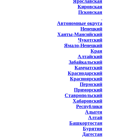
Ярославская
Кировская
Псковская
Автономные округа
Ненецкий
Ханты-Мансийский
Чукотский
Ямало-Ненецкий
Края
Алтайский
Забайкальский
Камчатский
Краснодарский
Красноярский
Пермский
Приморский
Ставропольский
Хабаровский
Республики
Адыгея
Алтай
Башкортостан
Бурятия
Дагестан