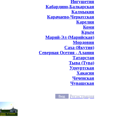
Ингушетия
Кабардино-Балкарская
Калмыкия
Карачаево-Черкесская
Карелия
Коми
Крым
Марий-Эл (Марийская)
Мордовия
Саха (Якутия)
Северная Осетия - Алания
Татарстан
Тыва (Тува)
Удмуртская
Хакасия
Чеченская
Чувашская
Регистрация