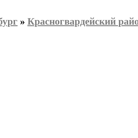
бург
»
Красногвардейский рай