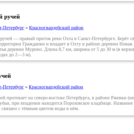
й ручей
т-Петербург
»
Красногвардейский район
ей — правый приток реки Охта в Санкт-Петербурге. Берёт сво
территории Гражданки и впадает в Охту в районе деревни Новая
стья деревни Мурино. Длина 8,7 км, ширина от 5 до 30 м (в верх
удах до 2—3 м).
учей
т-Петербург
»
Красногвардейский район
 протекает на северо-востоке Петербурга, в районе Ржевки (и
убьи, при впадении находится Пороховское кладбище. Название 
о связано с тёмным цветом воды в нём.