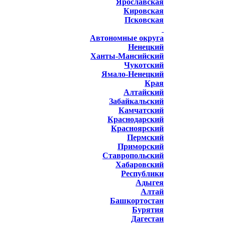
Ярославская
Кировская
Псковская
Автономные округа
Ненецкий
Ханты-Мансийский
Чукотский
Ямало-Ненецкий
Края
Алтайский
Забайкальский
Камчатский
Краснодарский
Красноярский
Пермский
Приморский
Ставропольский
Хабаровский
Республики
Адыгея
Алтай
Башкортостан
Бурятия
Дагестан