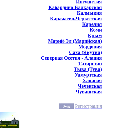
Ингушетия
Кабардино-Балкарская
Калмыкия
Карачаево-Черкесская
Карелия
Коми
Крым
Марий-Эл (Марийская)
Мордовия
Саха (Якутия)
Северная Осетия - Алания
Татарстан
Тыва (Тува)
Удмуртская
Хакасия
Чеченская
Чувашская
Регистрация