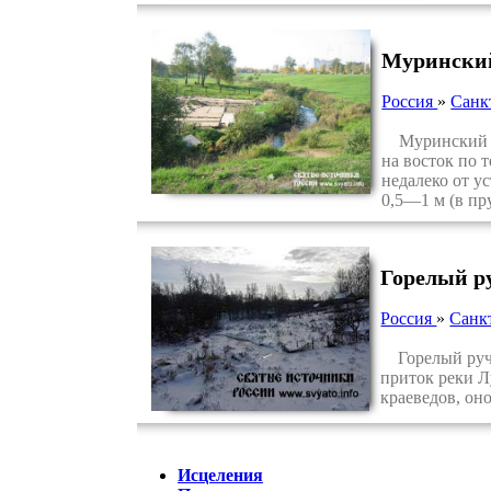
Мурински
Россия
»
Санк
Муринский руч
на восток по 
недалеко от у
0,5—1 м (в пр
Горелый р
Россия
»
Санк
Горелый ручей
приток реки Л
краеведов, он
Исцеления