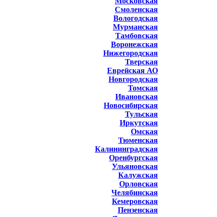
Московская
Смоленская
Вологодская
Мурманская
Тамбовская
Воронежская
Нижегородская
Тверская
Еврейская АО
Новгородская
Томская
Ивановская
Новосибирская
Тульская
Иркутская
Омская
Тюменская
Калининградская
Оренбургская
Ульяновская
Калужская
Орловская
Челябинская
Кемеровская
Пензенская