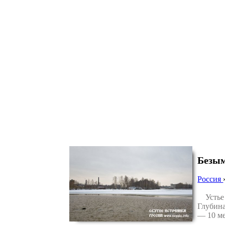
Безы
Россия
Устье н
Глубина
— 10 ме