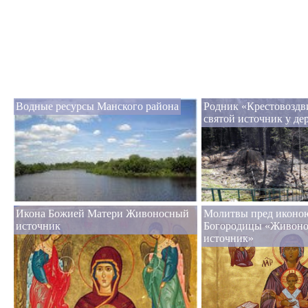
Водные ресурсы Манского района
Родник «Крестовоздв
святой источник у де
Икона Божией Матери Живоносный
Молитвы пред иконо
источник
Богородицы «Живон
источник»