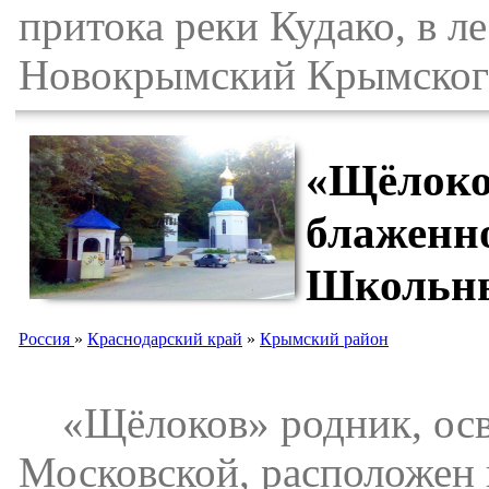
притока реки Кудако, в ле
Новокрымский Крымского
«Щёлоков
блаженн
Школьн
Россия
»
Краснодарский край
»
Крымский район
«Щёлоков» родник, осв
Московской, расположен 