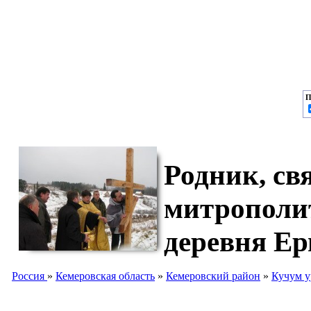
П
Родник, св
митрополи
деревня Е
Россия
»
Кемеровская область
»
Кемеровский район
»
Кучум 