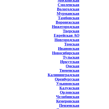
Московская
Смоленская
Вологодская
Мурманская
Тамбовская
Воронежская
Нижегородская
Тверская
Еврейская АО
Новгородская
Томская
Ивановская
Новосибирская
Тульская
Иркутская
Омская
Тюменская
Калининградская
Оренбургская
Ульяновская
Калужская
Орловская
Челябинская
Кемеровская
Пензенская