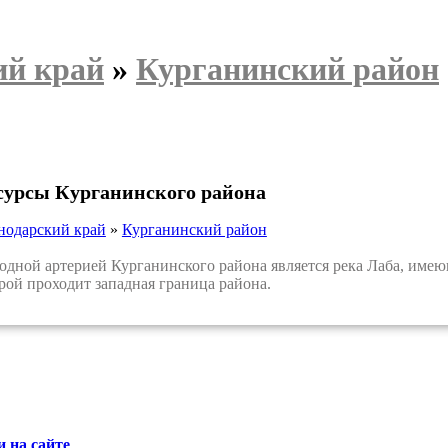
ий край
»
Курганинский район
сурсы Курганинского района
нодарский край
»
Курганинский район
ной артерией Курганинского района является река Лаба, имею
орой проходит западная граница района.
 на сайте