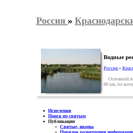
Россия
»
Краснодарск
Водные ре
Россия
»
Крас
Основной вод
80 км, по кот
Исцеления
Поиск по святым
Публикации
Святые, иконы
Порядок размещения информации