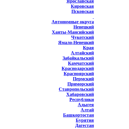
Ярославская
Кировская
Псковская
Автономные округа
Ненецкий
Ханты-Мансийский
Чукотский
Ямало-Ненецкий
Края
Алтайский
Забайкальский
Камчатский
Краснодарский
Красноярский
Пермский
Приморский
Ставропольский
Хабаровский
Республики
Адыгея
Алтай
Башкортостан
Бурятия
Дагестан