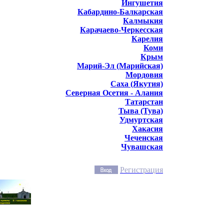
Ингушетия
Кабардино-Балкарская
Калмыкия
Карачаево-Черкесская
Карелия
Коми
Крым
Марий-Эл (Марийская)
Мордовия
Саха (Якутия)
Северная Осетия - Алания
Татарстан
Тыва (Тува)
Удмуртская
Хакасия
Чеченская
Чувашская
Регистрация