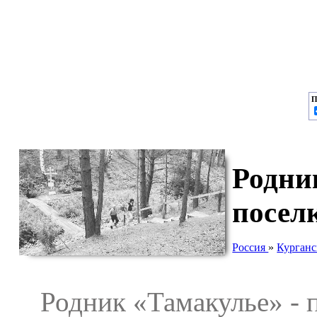
П
Родни
посел
Россия
»
Курганс
Родник «Тамакулье» - п