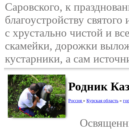
Саровского, к празднова
благоустройству святого 
с хрустально чистой и вс
скамейки, дорожки выло
кустарники, а сам источн
Родник Каз
Россия
»
Курская область
»
го
Освященный