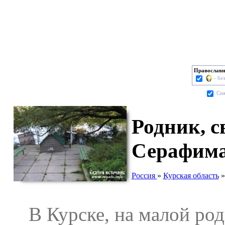
Православн
- бе
Cня
Родник, с
Серафима
Россия
»
Курская область
В Курске, на малой род