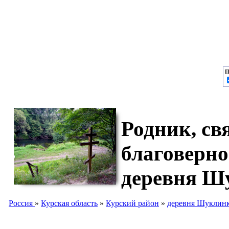
П
Родник, св
благоверно
деревня Ш
Россия
»
Курская область
»
Курский район
»
деревня Шуклин