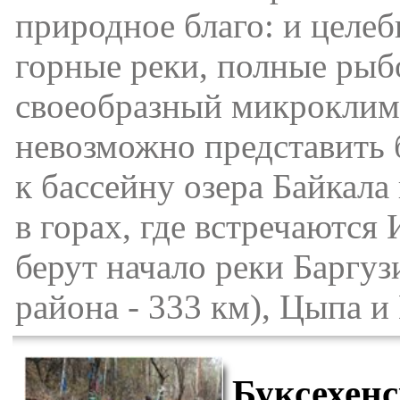
природное благо: и целе
горные реки, полные рыбо
своеобразный микроклим
невозможно представить 
к бассейну озера Байкала
в горах, где встречаютс
берут начало реки Баргу
района - 333 км), Цыпа и
Буксехен