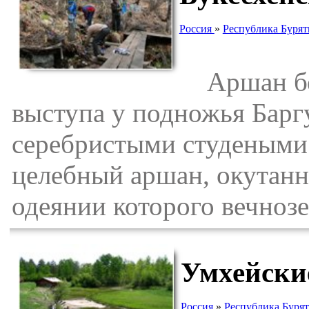
Россия
»
Республика Бурят
Аршан бер
выступа у подножья Барг
серебристыми студеными
целебный аршан, окутан
одеянии которого вечнозе
Умхейски
Россия
»
Республика Буря