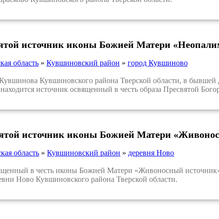
вятой источник иконы Божией Матери «Неопали
кая область
»
Кувшиновский район
»
город Кувшиново
вшинова Кувшиновского района Тверской области, в бывшей д
находится источник освященный в честь образа Пресвятой Бог
вятой источник иконы Божией Матери «Живонос
кая область
»
Кувшиновский район
»
деревня Ново
енный в честь иконы Божией Матери «Живоносный источник» р
евни Ново Кувшиновского района Тверской области.