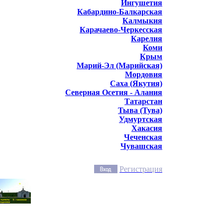
Ингушетия
Кабардино-Балкарская
Калмыкия
Карачаево-Черкесская
Карелия
Коми
Крым
Марий-Эл (Марийская)
Мордовия
Саха (Якутия)
Северная Осетия - Алания
Татарстан
Тыва (Тува)
Удмуртская
Хакасия
Чеченская
Чувашская
Регистрация