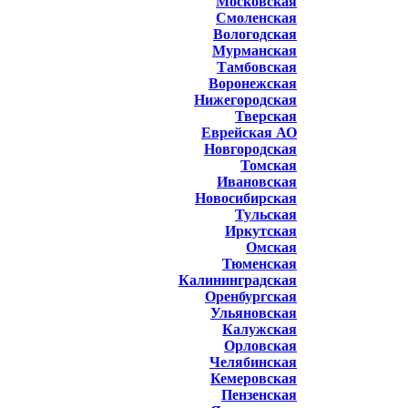
Московская
Смоленская
Вологодская
Мурманская
Тамбовская
Воронежская
Нижегородская
Тверская
Еврейская АО
Новгородская
Томская
Ивановская
Новосибирская
Тульская
Иркутская
Омская
Тюменская
Калининградская
Оренбургская
Ульяновская
Калужская
Орловская
Челябинская
Кемеровская
Пензенская