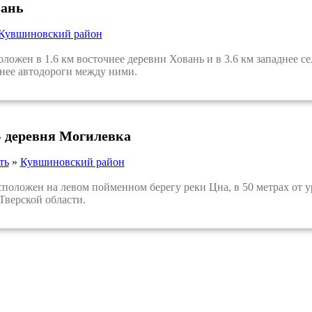
вань
Кувшиновский район
ен в 1.6 км восточнее деревни Ховань и в 3.6 км западнее с
жнее автодороги между ними.
 деревня Могилевка
ть
»
Кувшиновский район
ложен на левом пойменном берегу реки Цна, в 50 метрах от ур
Тверской области.