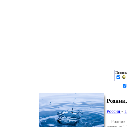
Правос
Родник,
Россия
»
Т
Родник в 
деревни Т