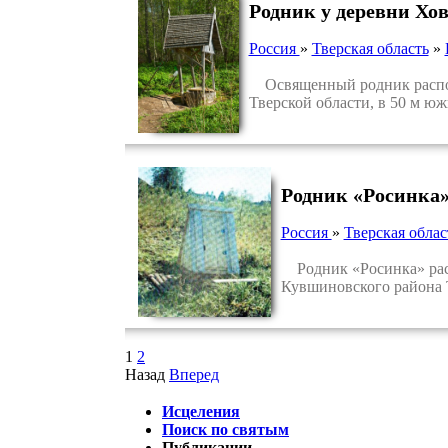
Родник у деревни Хо
Россия
»
Тверская область
»
Освященный родник располож
Тверской области, в 50 м ю
Родник «Росинка»
Россия
»
Тверская облас
Родник «Росинка» распо
Кувшиновского района 
1
2
Назад
Вперед
Исцеления
Поиск по святым
Публикации