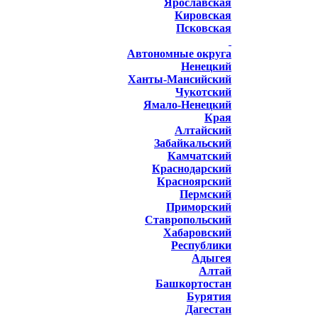
Ярославская
Кировская
Псковская
Автономные округа
Ненецкий
Ханты-Мансийский
Чукотский
Ямало-Ненецкий
Края
Алтайский
Забайкальский
Камчатский
Краснодарский
Красноярский
Пермский
Приморский
Ставропольский
Хабаровский
Республики
Адыгея
Алтай
Башкортостан
Бурятия
Дагестан