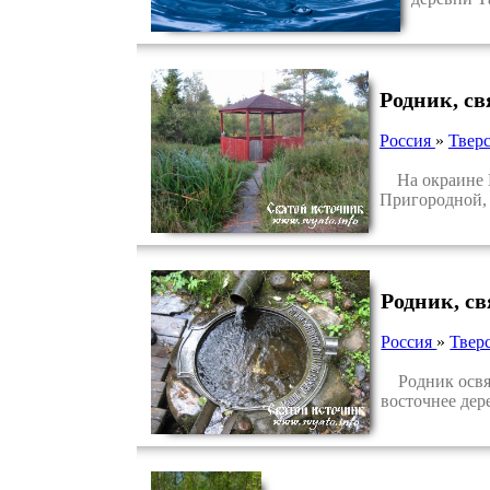
Родник, с
Россия
»
Тверс
На окраине Ку
Пригородной, 
Родник, с
Россия
»
Тверс
Родник освящ
восточнее дер