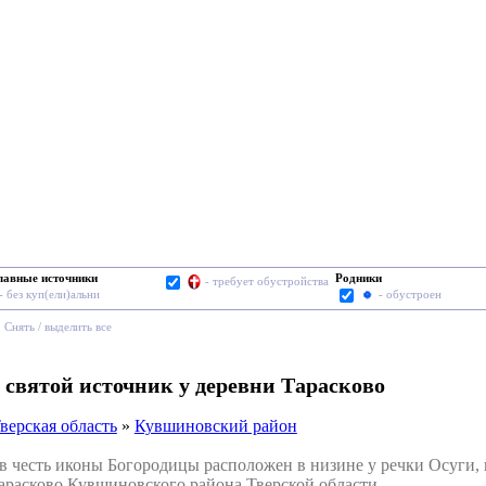
лавные источники
Родники
- требует обустройства
- без куп(ели)альни
- обустроен
Cнять / выделить все
 святой источник у деревни Тарасково
верская область
»
Кувшиновский район
честь иконы Богородицы расположен в низине у речки Осуги, в
арасково Кувшиновского района Тверской области.