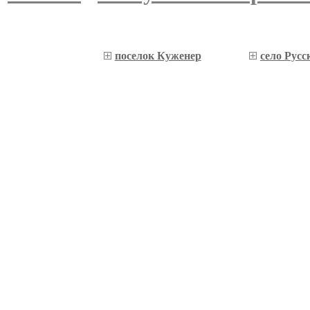
поселок Куженер
село Рус