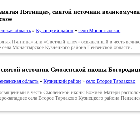
евятая Пятница», святой источник великомуче
ское
енская область
»
Кузнецкий район
»
село Монастырское
тая Пятница» или «Светлый ключ» освященный в честь велик
е села Монастырское Кузнецкого района Пензенской области.
 святой источник Смоленской иконы Богородицы
ензенская область
»
Кузнецкий район
»
село Второе Тарлаково
вященный в честь Смоленской иконы Божией Матери расположен 
веро-западнее села Второе Тарлаково Кузнецкого района Пензенс