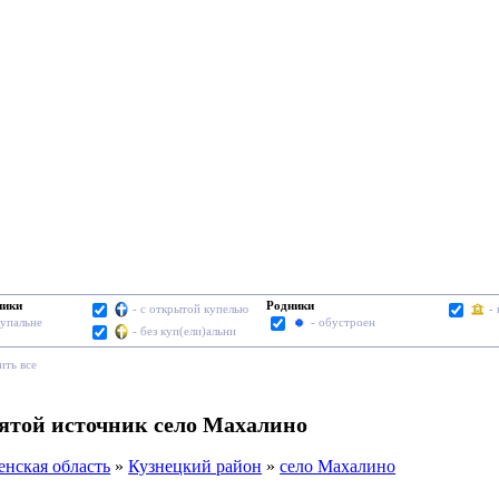
ники
Родники
- с открытой купелью
-
купальне
- обустроен
- без куп(ели)альни
ить все
вятой источник село Махалино
енская область
»
Кузнецкий район
»
село Махалино