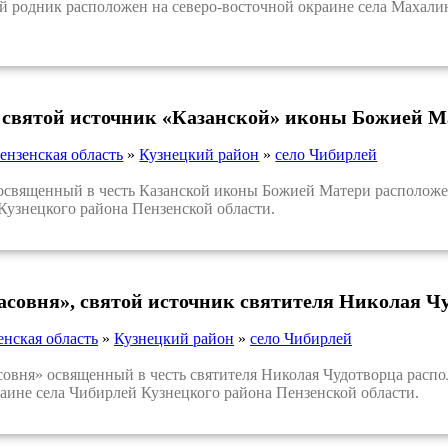
одник расположен на северо-восточной окраине села Махалино
 святой источник «Казанской» иконы Божией М
ензенская область
»
Кузнецкий район
»
село Чибирлей
вященный в честь Казанской иконы Божией Матери расположен 
Кузнецкого района Пензенской области.
асовня», святой источник святителя Николая Ч
енская область
»
Кузнецкий район
»
село Чибирлей
ня» освященный в честь святителя Николая Чудотворца располо
аине села Чибирлей Кузнецкого района Пензенской области.