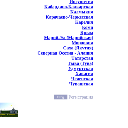
Ингушетия
Кабардино-Балкарская
Калмыкия
Карачаево-Черкесская
Карелия
Коми
Крым
Марий-Эл (Марийская)
Мордовия
Саха (Якутия)
Северная Осетия - Алания
Татарстан
Тыва (Тува)
Удмуртская
Хакасия
Чеченская
Чувашская
Регистрация