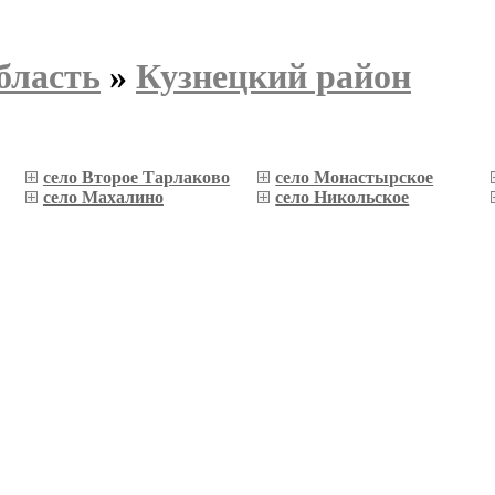
бласть
»
Кузнецкий район
село Второе Тарлаково
село Монастырское
село Махалино
село Никольское