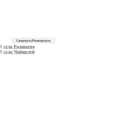
Cвернуть/Развернуть
село Радищево
село Чибирлей