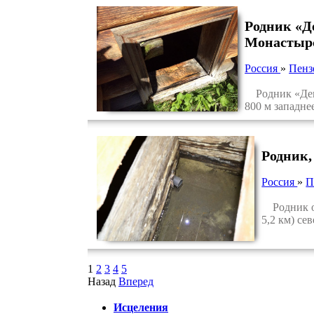
Родник «Д
Монастыр
Россия
»
Пенз
Родник «Девя
800 м западне
Родник,
Россия
»
П
Родник ос
5,2 км) се
1
2
3
4
5
Назад
Вперед
Исцеления