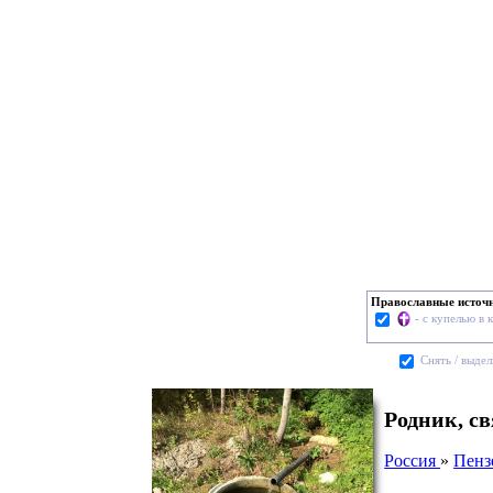
Православные источ
- с купелью в 
Cнять / выдел
Родник, с
Россия
»
Пенз