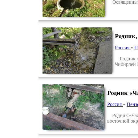
Освященный р
Родник,
Россия
»
П
Родник ос
Чибирлей 
Родник «Ч
Россия
»
Пенз
Родник «Часов
восточной окр