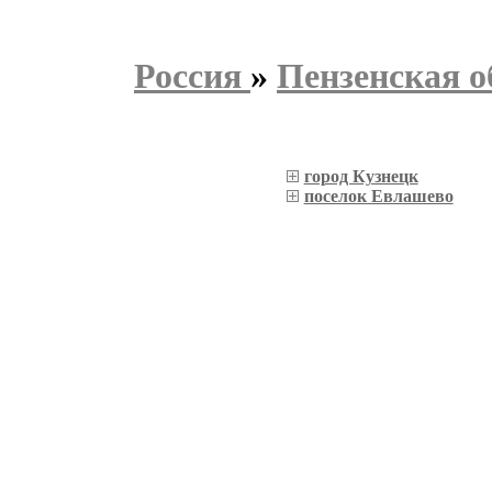
Россия
»
Пензенская о
город Кузнецк
поселок Евлашево