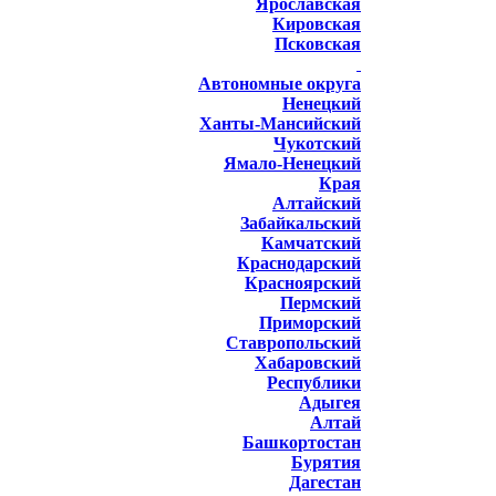
Ярославская
Кировская
Псковская
Автономные округа
Ненецкий
Ханты-Мансийский
Чукотский
Ямало-Ненецкий
Края
Алтайский
Забайкальский
Камчатский
Краснодарский
Красноярский
Пермский
Приморский
Ставропольский
Хабаровский
Республики
Адыгея
Алтай
Башкортостан
Бурятия
Дагестан