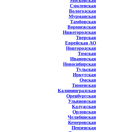
Московская
Смоленская
Вологодская
Мурманская
Тамбовская
Воронежская
Нижегородская
Тверская
Еврейская АО
Новгородская
Томская
Ивановская
Новосибирская
Тульская
Иркутская
Омская
Тюменская
Калининградская
Оренбургская
Ульяновская
Калужская
Орловская
Челябинская
Кемеровская
Пензенская