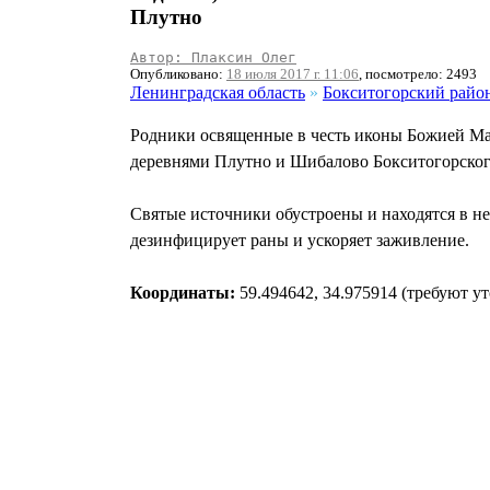
Плутно
Автор: Плаксин Олег
Опубликовано:
18 июля 2017 г. 11:06
, посмотрело: 2493
Ленинградская область
»
Бокситогорский райо
Родники освященные в честь иконы Божией Мат
деревнями Плутно и Шибалово Бокситогорског
Святые источники обустроены и находятся в нес
дезинфицирует раны и ускоряет заживление.
Координаты:
59.494642, 34.975914 (требуют у