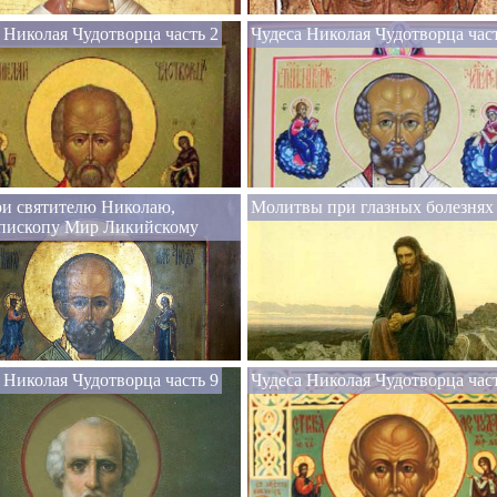
 Николая Чудотворца часть 2
Чудеса Николая Чудотворца част
ри святителю Николаю,
Молитвы при глазных болезнях
пископу Мир Ликийскому
 Николая Чудотворца часть 9
Чудеса Николая Чудотворца час