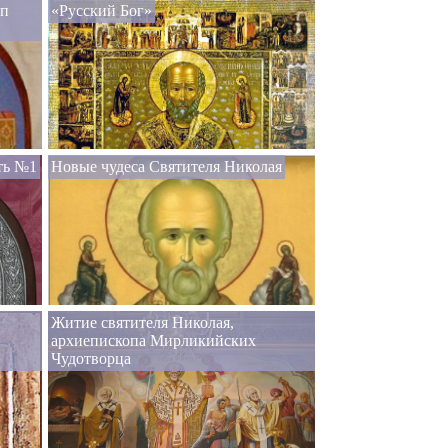
оп
«Русский Бог»
ть №1
Новые чудеса Святителя Николая
Житие святителя Николая,
архиепископа Мирликийских
Чудотворца