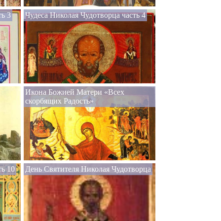
ь 3
Чудеса Николая Чудотворца часть 4
Икона Божией Матери «Всех
скорбящих Радость»
ть 10
День Святителя Николая Чудотворца