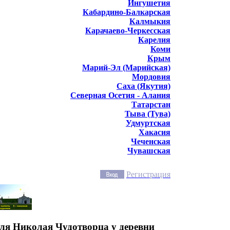
Ингушетия
Кабардино-Балкарская
Калмыкия
Карачаево-Черкесская
Карелия
Коми
Крым
Марий-Эл (Марийская)
Мордовия
Саха (Якутия)
Северная Осетия - Алания
Татарстан
Тыва (Тува)
Удмуртская
Хакасия
Чеченская
Чувашская
Регистрация
ля Николая Чудотворца у деревни