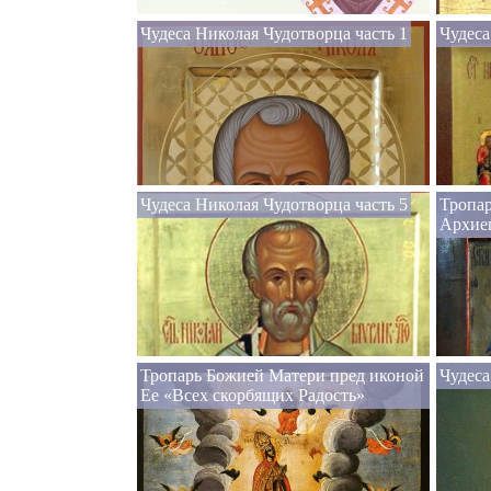
Чудеса Николая Чудотворца часть 1
Чудеса
Чудеса Николая Чудотворца часть 5
Тропа
Архие
Тропарь Божией Матери пред иконой
Чудеса
Ее «Всех скорбящих Радость»