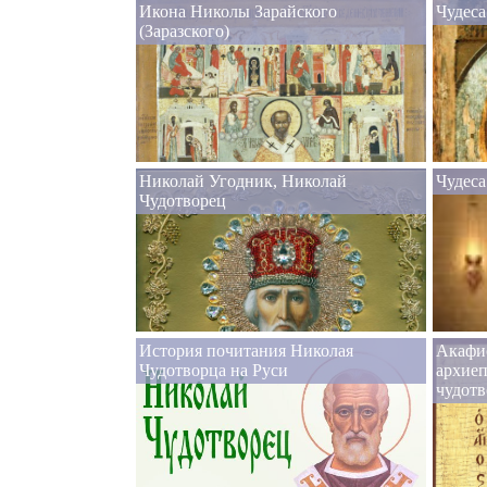
Икона Николы Зарайского
Чудеса
(Заразского)
Николай Угодник, Николай
Чудеса
Чудотворец
История почитания Николая
Акафи
Чудотворца на Руси
архие
чудот