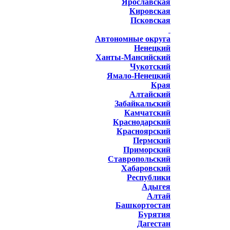
Ярославская
Кировская
Псковская
Автономные округа
Ненецкий
Ханты-Мансийский
Чукотский
Ямало-Ненецкий
Края
Алтайский
Забайкальский
Камчатский
Краснодарский
Красноярский
Пермский
Приморский
Ставропольский
Хабаровский
Республики
Адыгея
Алтай
Башкортостан
Бурятия
Дагестан