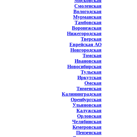
Московская
Смоленская
Вологодская
Мурманская
Тамбовская
Воронежская
Нижегородская
Тверская
Еврейская АО
Новгородская
Томская
Ивановская
Новосибирская
Тульская
Иркутская
Омская
Тюменская
Калининградская
Оренбургская
Ульяновская
Калужская
Орловская
Челябинская
Кемеровская
Пензенская