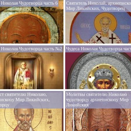
 Николая Чудотворца часть 6
Святитель Николай, архиеписк
Мир Ликийских, Чудотворец
 Николая Чудотворца часть №2
Чудеса Николая Чудотворца час
ст святителю Николаю,
Молитвы святителю Николаю
пископу Мир Ликийских,
чудотворцу архиепископу Мир
ворцу
Ликийских