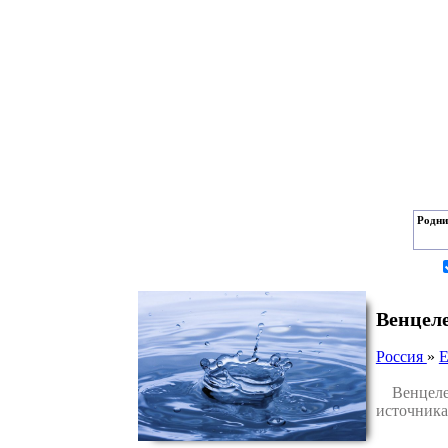
Родни
Венцел
Россия
»
Е
Венцелевс
источника