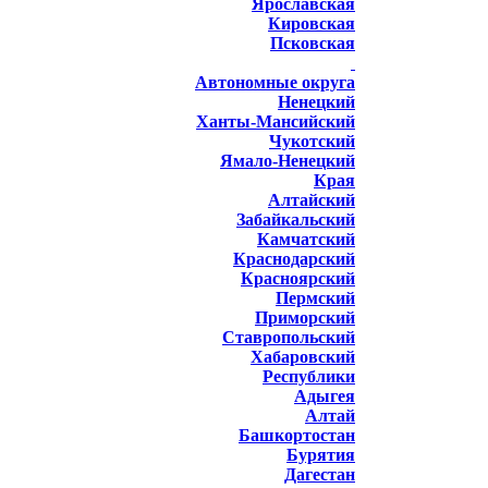
Ярославская
Кировская
Псковская
Автономные округа
Ненецкий
Ханты-Мансийский
Чукотский
Ямало-Ненецкий
Края
Алтайский
Забайкальский
Камчатский
Краснодарский
Красноярский
Пермский
Приморский
Ставропольский
Хабаровский
Республики
Адыгея
Алтай
Башкортостан
Бурятия
Дагестан