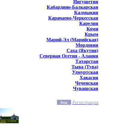
Ингушетия
Кабардино-Балкарская
Калмыкия
Карачаево-Черкесская
Карелия
Коми
Крым
Марий-Эл (Марийская)
Мордовия
Саха (Якутия)
Северная Осетия - Алания
Татарстан
Тыва (Тува)
Удмуртская
Хакасия
Чеченская
Чувашская
Регистрация