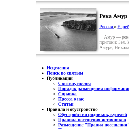
Река Амур
Россия
»
Еврей
Амур — река н
притоки: Зея, 
Амуре, Никола
Исцеления
Поиск по святым
Публикации
Святые, иконы
Порядок размещения информации
Справка
Пресса о нас
Статьи
Правила и обустройство
Обустройство родников, купелей
Правила посещения источников
Размещение "Правил посещения