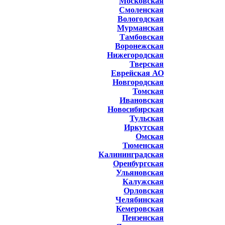
Московская
Смоленская
Вологодская
Мурманская
Тамбовская
Воронежская
Нижегородская
Тверская
Еврейская АО
Новгородская
Томская
Ивановская
Новосибирская
Тульская
Иркутская
Омская
Тюменская
Калининградская
Оренбургская
Ульяновская
Калужская
Орловская
Челябинская
Кемеровская
Пензенская