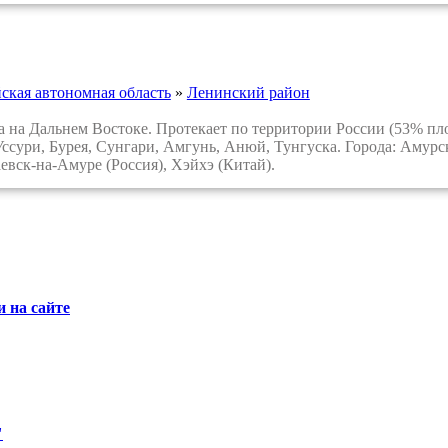
ская автономная область
»
Ленинский район
а Дальнем Востоке. Протекает по территории России (53% пло
Уссури, Бурея, Сунгари, Амгунь, Анюй, Тунгуска. Города: Амурс
евск-на-Амуре (Россия), Хэйхэ (Китай).
 на сайте
"