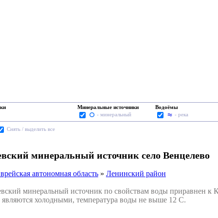
ки
Минеральные источники
Водоёмы
- минеральный
- река
Cнять / выделить все
евский минеральный источник село Венцелево
врейская автономная область
»
Ленинский район
кий минеральный источник по свойствам воды приравнен к К
 являются холодными, температура воды не выше 12 С.