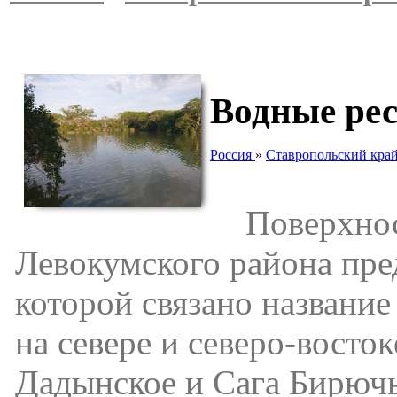
Водные ре
Россия
»
Ставропольский кра
Поверхност
Левокумского района пре
которой связано названи
на севере и северо-восто
Дадынское и Сага Бирюч