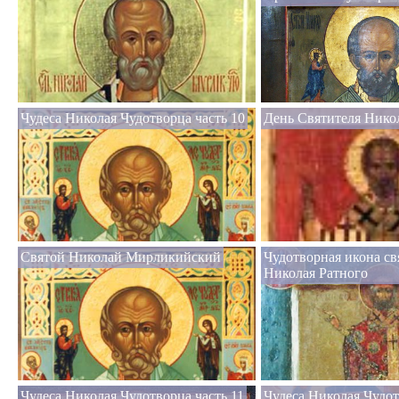
Чудеса Николая Чудотворца часть 10
День Святителя Нико
Святой Николай Мирликийский
Чудотворная икона св
Николая Ратного
Чудеса Николая Чудотворца часть 11
Чудеса Николая Чудот