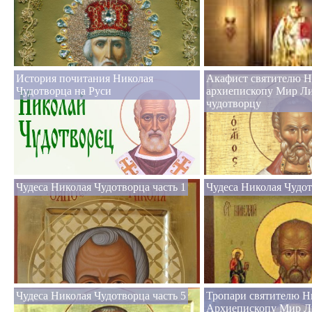
История почитания Николая
Акафист святителю Н
Чудотворца на Руси
архиепископу Мир Л
чудотворцу
Чудеса Николая Чудотворца часть 1
Чудеса Николая Чудот
Чудеса Николая Чудотворца часть 5
Тропари святителю Н
Архиепископу Мир Л