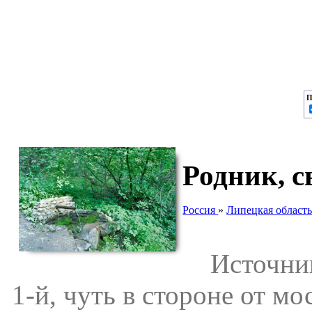
П
Родник, с
Россия
»
Липецкая област
Источник 
1-й, чуть в стороне от мо