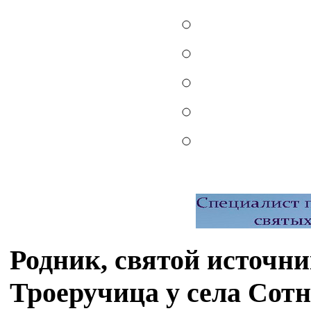
Родник, святой источн
Троеручица у села Сот