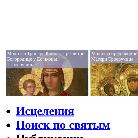
Молитва Тропарь Кондак Пресвятой
Молитва пред иконой
Богородице у Ее иконы
Матери Троеручица
«Троеручица»
Исцеления
Поиск по святым