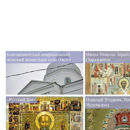
Благовещенский епархиальный
Икона Николы Зарайс
женский монастырь село Ожога
(Заразского)
«Русский Бог»
Николай Угодник, Ни
Чудотворец