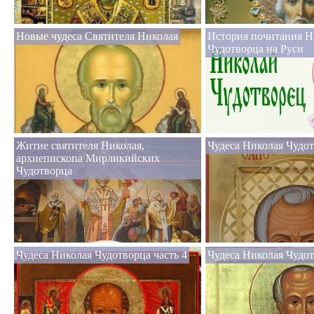
Новые чудеса Святителя Николая
История почитания Н
Чудотворца на Руси
Житие святителя Николая,
Чудеса Николая Чудот
архиепископа Мирликийских
Чудотворца
Чудеса Николая Чудотворца часть 4
Чудеса Николая Чудот