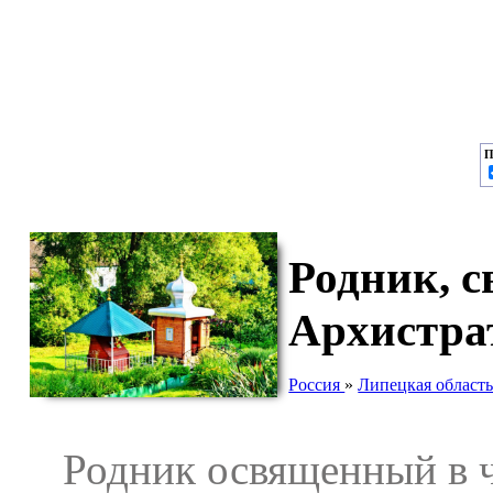
П
Родник, с
Архистра
Россия
»
Липецкая област
Родник освященный в че