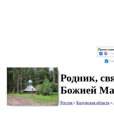
Православн
- с 
Cня
Родник, св
Божией Ма
Россия
»
Калужская область
»