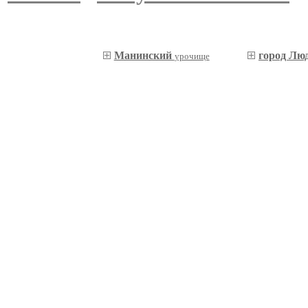
Манинский
город Лю
урочище