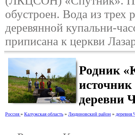
(ЛКЦСОН) «Спутник». По
обустроен. Вода из трех 
деревянной купальни-час
приписана к церкви Лазар
Родник «К
источник
деревни 
Россия
»
Калужская область
»
Людиновский район
»
деревня 