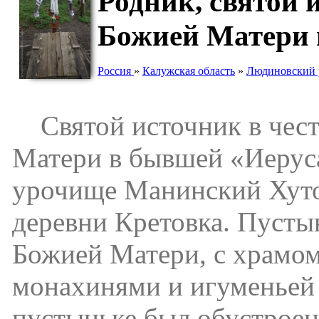
Родник, святой
Божией Матери 
Россия
»
Калужская область
»
Людиновский 
Святой источник в чест
Матери в бывшей «Иерус
урочище Манинский Хутор
деревни Кретовка. Пусты
Божией Матери, с храмо
монахинями и игуменьей 
пустыньке был обустроен