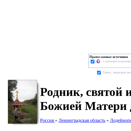
Православные источники
- с купелью в купаль
Cнять / выделить вс
Родник, святой
Божией Матери 
Россия
»
Ленинградская область
»
Лодейноп