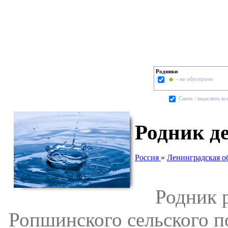
Родники
- не обустроен
Cнять / выделить вс
Родник д
Россия
»
Ленинградская о
Родник ра
Ропшинского сельского п