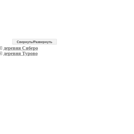
Cвернуть/Развернуть
деревня Сяберо
деревня Турово