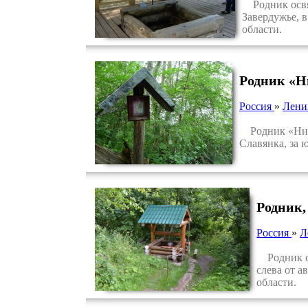
Родник освящ
Завердужье, 
области.
Родник «Н
Россия
»
Лени
Родник «Нико
Славянка, за 
Родник,
Россия
»
Л
Родник ос
слева от 
области.