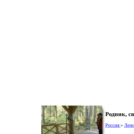
Родник, с
Россия
»
Лени