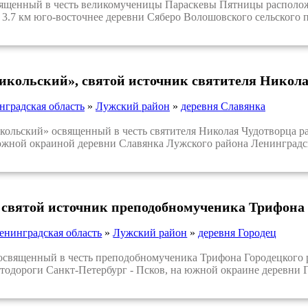
енный в честь великомученицы Параскевы Пятницы расположе
в 3.7 км юго-восточнее деревни Сяберо Волошовского сельского
икольский», святой источник святителя Никола
нградская область
»
Лужский район
»
деревня Славянка
льский» освященный в честь святителя Николая Чудотворца ра
южной окраиной деревни Славянка Лужского района Ленинградс
 святой источник преподобномученика Трифона 
енинградская область
»
Лужский район
»
деревня Городец
вященный в честь преподобномученика Трифона Городецкого ра
автодороги Санкт-Петербург - Псков, на южной окраине деревни