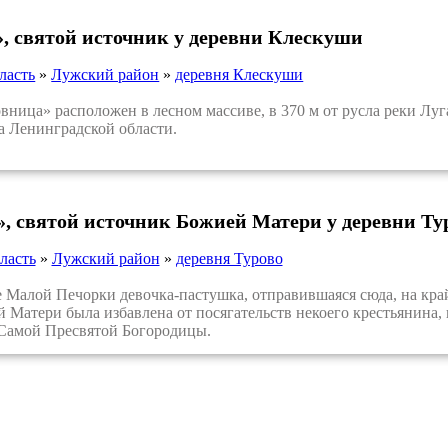
, святой источник у деревни Клескуши
ласть
»
Лужский район
»
деревня Клескуши
ца» расположен в лесном массиве, в 370 м от русла реки Луга 
 Ленинградской области.
, святой источник Божией Матери у деревни Ту
ласть
»
Лужский район
»
деревня Турово
алой Печорки девочка-пастушка, отправившаяся сюда, на край л
Матери была избавлена от посягательств некоего крестьянина, 
Самой Пресвятой Богородицы.