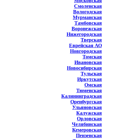
Московская
Смоленская
Вологодская
Мурманская
Тамбовская
Воронежская
Нижегородская
Тверская
Еврейская АО
Новгородская
Томская
Ивановская
Новосибирская
Тульская
Иркутская
Омская
Тюменская
Калининградская
Оренбургская
Ульяновская
Калужская
Орловская
Челябинская
Кемеровская
Пензенская