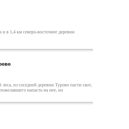
и в 1,4 км северо-восточнее деревни
рово
еса, из соседней деревни Турово пасти скот,
пожелавшего напасть на нее, но