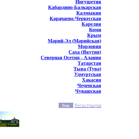
Ингушетия
Кабардино-Балкарская
Калмыкия
Карачаево-Черкесская
Карелия
Коми
Крым
Марий-Эл (Марийская)
Мордовия
Саха (Якутия)
Северная Осетия - Алания
Татарстан
Тыва (Тува)
Удмуртская
Хакасия
Чеченская
Чувашская
Регистрация