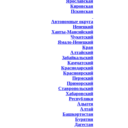
Ярославская
Кировская
Псковская
Автономные округа
Ненецкий
Ханты-Мансийский
Чукотский
Ямало-Ненецкий
Края
Алтайский
Забайкальский
Камчатский
Краснодарский
Красноярский
Пермский
Приморский
Ставропольский
Хабаровский
Республики
Адыгея
Алтай
Башкортостан
Бурятия
Дагестан