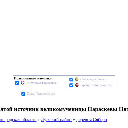
Православные источники
- без куп(ели)альни
- с купелью в купальне
- требует обустройства
Cнять / выделить все
вятой источник великомученицы Параскевы Пя
нградская область
»
Лужский район
»
деревня Сяберо