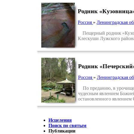
Родник «Кузовница»
Россия
»
Ленинградская об
Пещерный родник «Кузовни
Клескуши Лужского района
Родник «Печерский»
Россия
»
Ленинградская об
По преданию, в урочище М
чудесным явлением Божией 
остановленного явлением 
Исцеления
Поиск по святым
Публикации