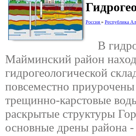
Гидрогео
Россия
»
Республика Ал
В гидрог
Майминский район находи
гидрогеологической скла
повсеместно приурочены
трещинно-карстовые воды
раскрытые структуры Гор
основные дрены района - 