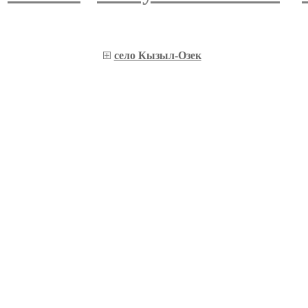
село Кызыл-Озек