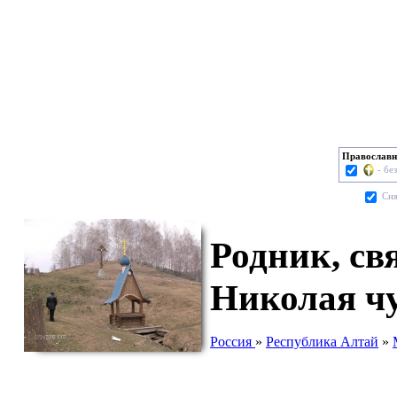
Православн
- бе
Cня
Родник, св
Николая ч
Россия
»
Республика Алтай
»