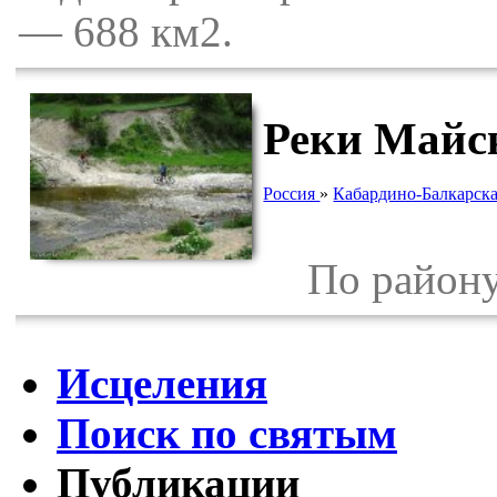
— 688 км2.
Реки Майс
Россия
»
Кабардино-Балкарска
По району 
Исцеления
Поиск по святым
Публикации