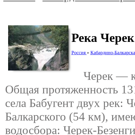
Река Черек
Россия
»
Кабардино-Балкарска
Черек — кр
Общая протя­женность 131
села Бабугент двух рек: Ч
Балкарского (54 км), им
водосбора: Черек-Безенг