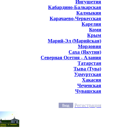
Ингушетия
Кабардино-Балкарская
Калмыкия
Карачаево-Черкесская
Карелия
Коми
Крым
Марий-Эл (Марийская)
Мордовия
Саха (Якутия)
Северная Осетия - Алания
Татарстан
Тыва (Тува)
Удмуртская
Хакасия
Чеченская
Чувашская
Регистрация