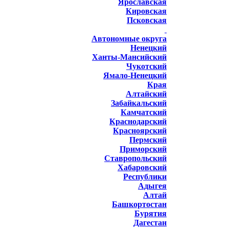
Ярославская
Кировская
Псковская
Автономные округа
Ненецкий
Ханты-Мансийский
Чукотский
Ямало-Ненецкий
Края
Алтайский
Забайкальский
Камчатский
Краснодарский
Красноярский
Пермский
Приморский
Ставропольский
Хабаровский
Республики
Адыгея
Алтай
Башкортостан
Бурятия
Дагестан