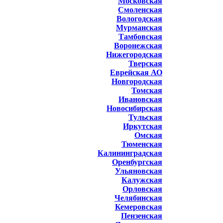
Московская
Смоленская
Вологодская
Мурманская
Тамбовская
Воронежская
Нижегородская
Тверская
Еврейская АО
Новгородская
Томская
Ивановская
Новосибирская
Тульская
Иркутская
Омская
Тюменская
Калининградская
Оренбургская
Ульяновская
Калужская
Орловская
Челябинская
Кемеровская
Пензенская