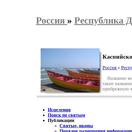
Россия
»
Республика Д
Каспийско
Россия
»
Респ
Название моря
такие названи
прибрежную ча
Исцеления
Поиск по святым
Публикации
Святые, иконы
Порядок размещения информации