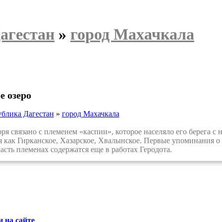
агестан
»
город Махачкала
е озеро
ублика Дагестан
»
город Махачкала
 связано с племенем «каспии», которое населяло его берега с 
я как Гирканское, Хазарское, Хвалынское. Первые упоминания 
сть племенах содержатся еще в работах Геродота.
 на сайте