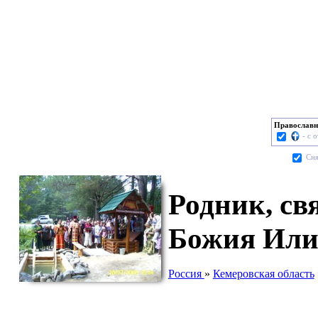
Православн
- с 
Cня
Родник, св
Божия Или
Россия
»
Кемеровская область