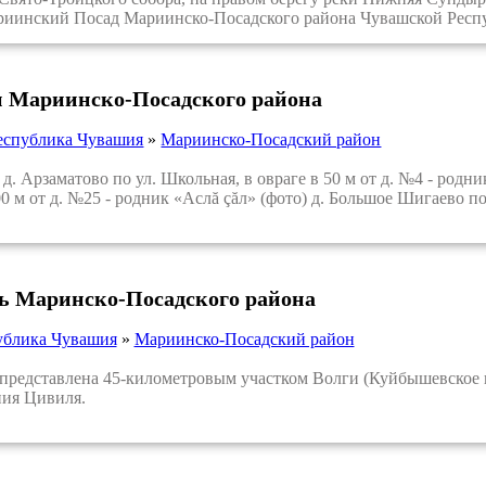
риинский Посад Мариинско-Посадского района Чувашской Респ
 Мариинско-Посадского района
еспублика Чувашия
»
Мариинско-Посадский район
. Арзаматово по ул. Школьная, в овраге в 50 м от д. №4 - родн
00 м от д. №25 - родник «Аслă çăл» (фото) д. Большое Шигаево по
ть Маринско-Посадского района
ублика Чувашия
»
Мариинско-Посадский район
представлена 45-километровым участком Волги (Куйбышевское 
ния Цивиля.