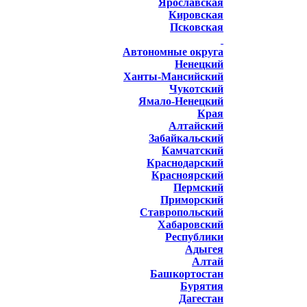
Ярославская
Кировская
Псковская
Автономные округа
Ненецкий
Ханты-Мансийский
Чукотский
Ямало-Ненецкий
Края
Алтайский
Забайкальский
Камчатский
Краснодарский
Красноярский
Пермский
Приморский
Ставропольский
Хабаровский
Республики
Адыгея
Алтай
Башкортостан
Бурятия
Дагестан