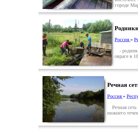
городе Ма
Родники
Россия
»
Р
- родник д
овраге в 1
Речная се
Россия
»
Респ
Речная сеть 
нижнего тече