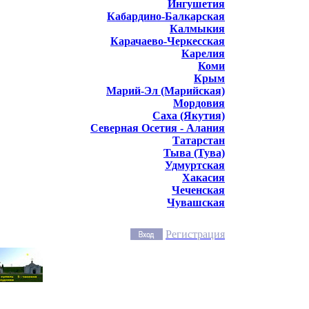
Ингушетия
Кабардино-Балкарская
Калмыкия
Карачаево-Черкесская
Карелия
Коми
Крым
Марий-Эл (Марийская)
Мордовия
Саха (Якутия)
Северная Осетия - Алания
Татарстан
Тыва (Тува)
Удмуртская
Хакасия
Чеченская
Чувашская
Регистрация