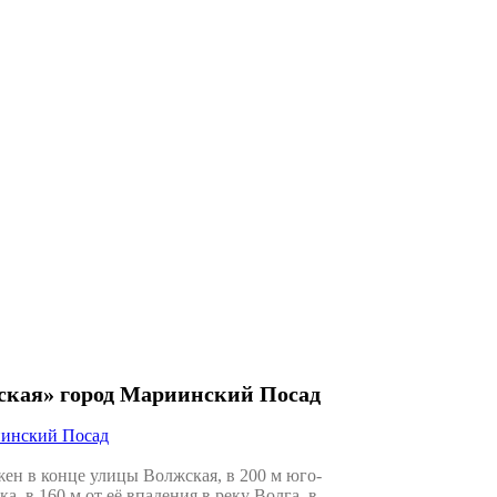
ская» город Мариинский Посад
иинский Посад
н в конце улицы Волжская, в 200 м юго-
, в 160 м от её впадения в реку Волга, в