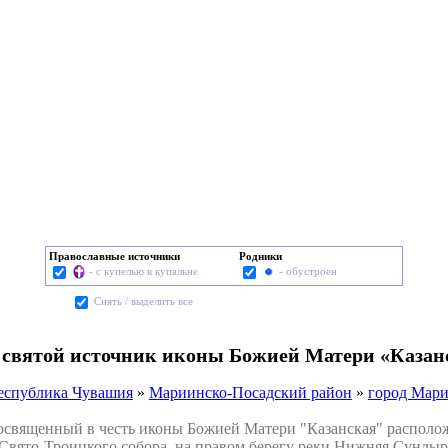
Православные источники
Родники
- с купелью в купальне
- обустроен
Cнять / выделить все
 святой источник иконы Божией Матери «Казан
еспублика Чувашия
»
Мариинско-Посадский район
»
город Мар
вященный в честь иконы Божией Матери "Казанская" расположе
Свято-Троицкого собора, на правом берегу реки Нижняя Сундырка