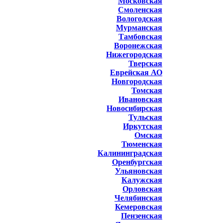
Московская
Смоленская
Вологодская
Мурманская
Тамбовская
Воронежская
Нижегородская
Тверская
Еврейская АО
Новгородская
Томская
Ивановская
Новосибирская
Тульская
Иркутская
Омская
Тюменская
Калининградская
Оренбургская
Ульяновская
Калужская
Орловская
Челябинская
Кемеровская
Пензенская