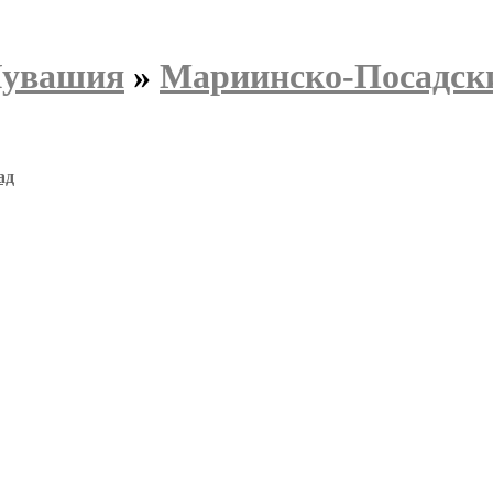
Чувашия
»
Мариинско-Посадск
ад