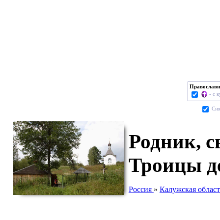
Православн
- с 
Cня
Родник, с
Троицы д
Россия
»
Калужская област