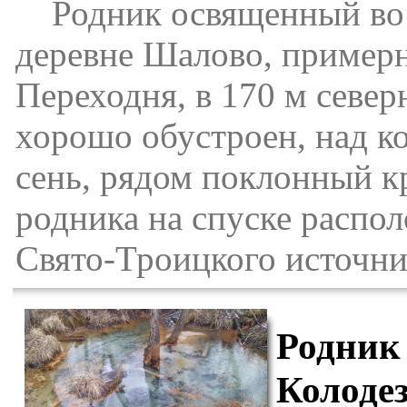
Родник освященный во 
деревне Шалово, примерно
Переходня, в 170 м север
хорошо обустроен, над к
сень, рядом поклонный к
родника на спуске распо
Свято-Троицкого источни
Родник
Колоде