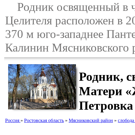
Родник освященный в че
Целителя расположен в 2
370 м юго-западнее Пант
Калинин Мясниковского р
Родник, 
Матери «
Петровка
Россия
»
Ростовская область
»
Мясниковский район
»
слобода