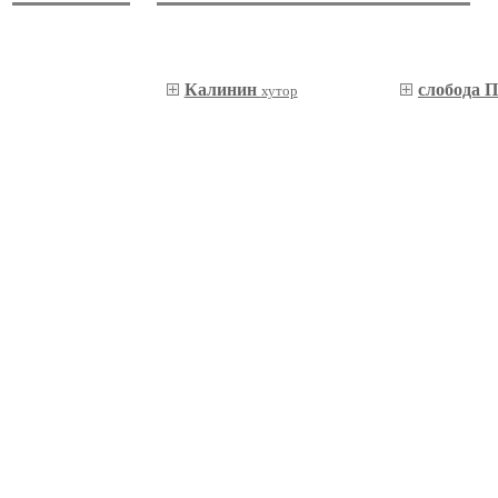
Калинин
слобода 
хутор