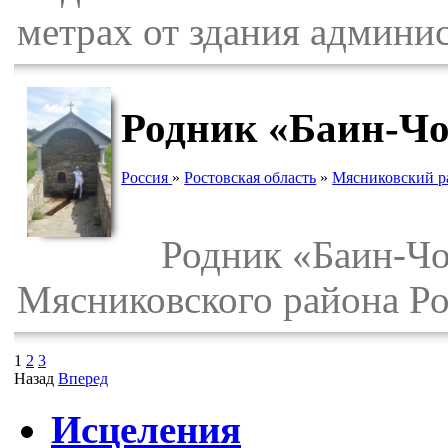
метрах от здания админис
Родник «Баин-Чо
Россия
»
Ростовская область
»
Мясниковский р
Родник «Баин-Чор
Мясниковского района Ро
1
2
3
Назад
Вперед
Исцеления