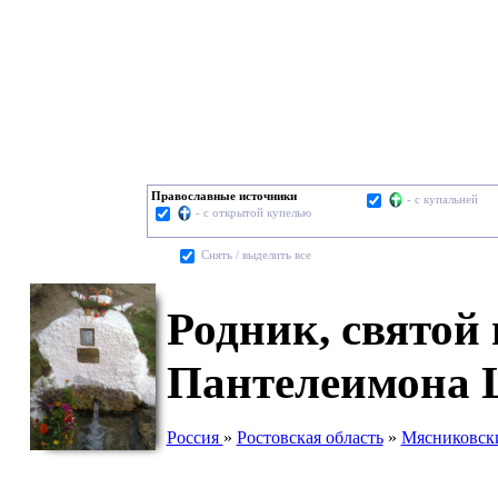
Православные источники
- с купальней
- с открытой купелью
Cнять / выделить все
Родник, святой
Пантелеимона 
Россия
»
Ростовская область
»
Мясниковск