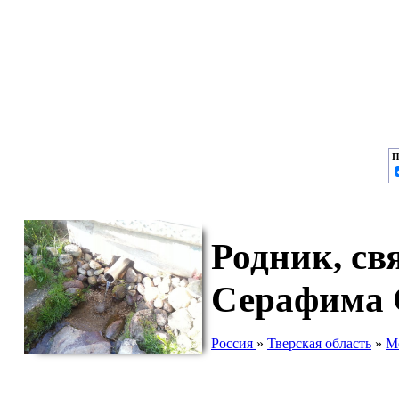
П
Родник, св
Серафима С
Россия
»
Тверская область
»
М