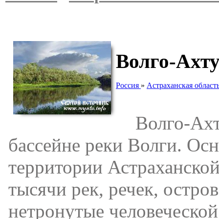
Волго-Ахт
Россия
»
Астраханская област
Волго-Ахту
бассейне реки Волги. Осн
территории Астраханской
тысячи рек, речек, остро
нетронутые человеческо