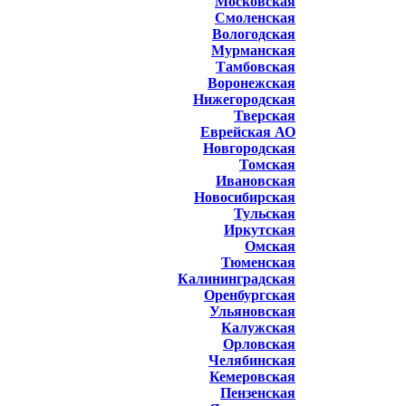
Московская
Смоленская
Вологодская
Мурманская
Тамбовская
Воронежская
Нижегородская
Тверская
Еврейская АО
Новгородская
Томская
Ивановская
Новосибирская
Тульская
Иркутская
Омская
Тюменская
Калининградская
Оренбургская
Ульяновская
Калужская
Орловская
Челябинская
Кемеровская
Пензенская