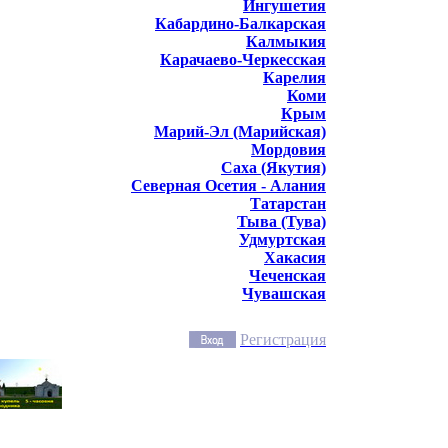
Ингушетия
Кабардино-Балкарская
Калмыкия
Карачаево-Черкесская
Карелия
Коми
Крым
Марий-Эл (Марийская)
Мордовия
Саха (Якутия)
Северная Осетия - Алания
Татарстан
Тыва (Тува)
Удмуртская
Хакасия
Чеченская
Чувашская
Регистрация