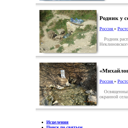
Родник у 
Россия
»
Росто
Родник распол
Неклиновского
«Михайлов
Россия
»
Росто
Освященный р
окраиной села
Исцеления
Поиск по святым