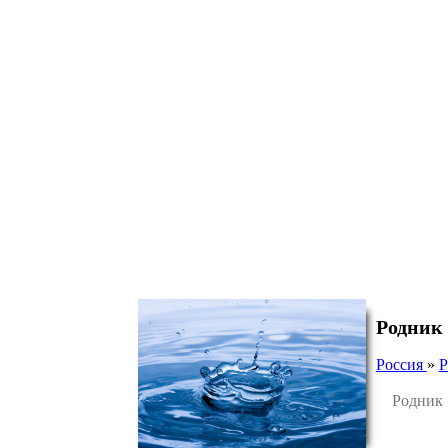
Родник
Россия
»
Р
Родник «С