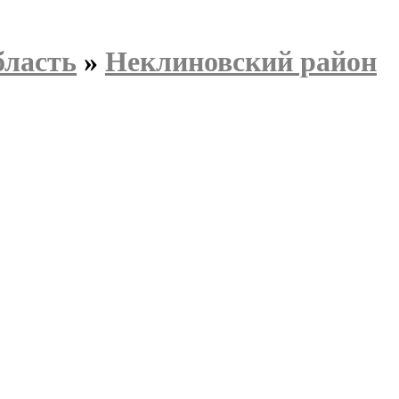
бласть
»
Неклиновский район