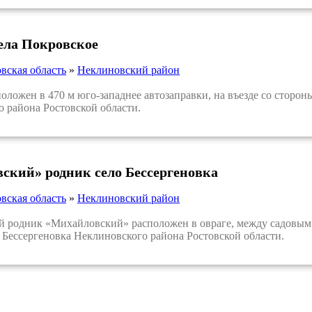
села Покровское
вская область
»
Неклиновский район
ожен в 470 м юго-западнее автозаправки, на въезде со сторон
 района Ростовской области.
ский» родник село Бессергеновка
вская область
»
Неклиновский район
одник «Михайловский» расположен в овраге, между садовым т
 Бессергеновка Неклиновского района Ростовской области.