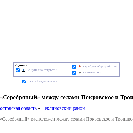
Родники
- требует обустройства
- с купелью открытой
- неизвестно
Cнять / выделить все
 «Серебряный» между селами Покровское и Тро
остовская область
»
Неклиновский район
еребряный» расположен между селами Покровское и Троицкое 