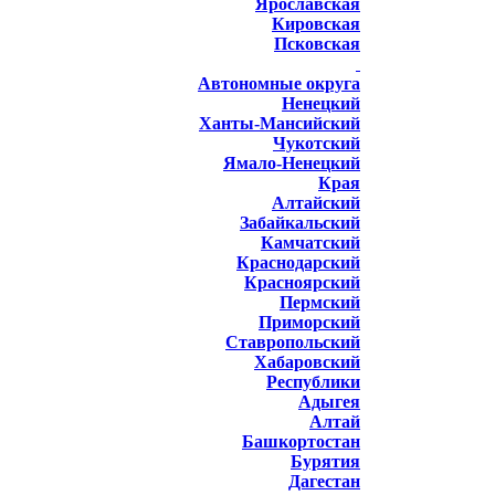
Ярославская
Кировская
Псковская
Автономные округа
Ненецкий
Ханты-Мансийский
Чукотский
Ямало-Ненецкий
Края
Алтайский
Забайкальский
Камчатский
Краснодарский
Красноярский
Пермский
Приморский
Ставропольский
Хабаровский
Республики
Адыгея
Алтай
Башкортостан
Бурятия
Дагестан